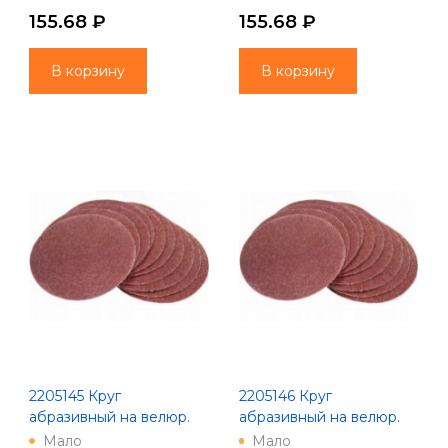
155.68 ₽
155.68 ₽
В корзину
В корзину
2205145 Круг
2205146 Круг
абразивный на велюр.
абразивный на велюр.
осн., зер. 120, 5шт., Ø125,
осн., зер. 150, 5шт., Ø125,
Мало
Мало