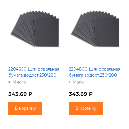
2204600 Шлифовальная
2204800 Шлифовальная
бумага водост.230*280
бумага водост.230*280
зерно 600 10 шт 100
зерно 800 10 шт 100
Много
Мало
Китай
Китай
343.69 ₽
343.69 ₽
В корзину
В корзину