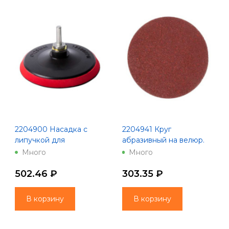
2204900 Насадка с
2204941 Круг
липучкой для
абразивный на велюр.
шлифмашины 125 Китай
осн.,зер.40, 10шт.,d125
Много
Много
200 Китай
502.46 ₽
303.35 ₽
В корзину
В корзину