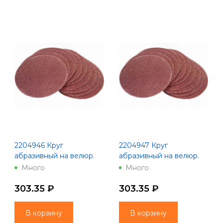
2204946 Круг
2204947 Круг
абразивный на велюр.
абразивный на велюр.
осн.,зер.150, 10шт.,d125
осн.,зер.180, 10шт.,d125
Много
Много
200 Китай
200 Китай
303.35 ₽
303.35 ₽
В корзину
В корзину