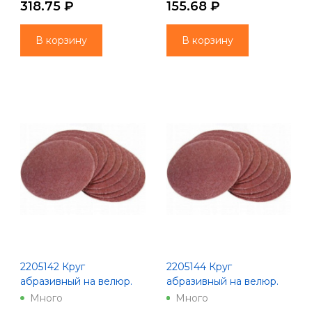
318.75 ₽
155.68 ₽
В корзину
В корзину
2205142 Круг
2205144 Круг
абразивный на велюр.
абразивный на велюр.
осн., зер. 60, 5шт., Ø125,
осн., зер. 100, 5шт., Ø125,
Много
Много
Китай
Китай