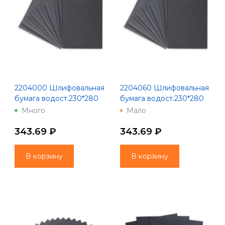
2204000 Шлифовальная
2204060 Шлифовальная
бумага водост.230*280
бумага водост.230*280
зерно 1000 10 шт 60
зерно 60 10 шт 100
Много
Мало
Китай
Китай
343.69 ₽
343.69 ₽
В корзину
В корзину