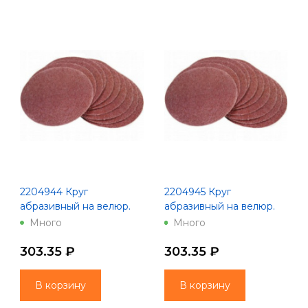
2204944 Круг
2204945 Круг
абразивный на велюр.
абразивный на велюр.
осн.,зер.100, 10шт.,d125
осн.,зер.120, 10шт.,d125
Много
Много
200 Китай
200 Китай
303.35 ₽
303.35 ₽
В корзину
В корзину