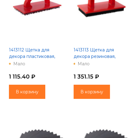
1413112 Щетка для
1413113 Щетка для
декора пластиковая,
декора резиновая,
235х135мм Китай
200х100 мм
Мало
Мало
1 115.40 ₽
1 351.15 ₽
В корзину
В корзину