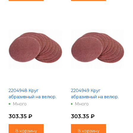
2204948 Круг
2204949 Круг
абразивный на велюр.
абразивный на велюр.
осн.,зер.220, 10шт.,d125
осн.,зер.320, 10шт.,d125
Много
Много
200 Китай
200 Китай
303.35 ₽
303.35 ₽
В корзину
В корзину