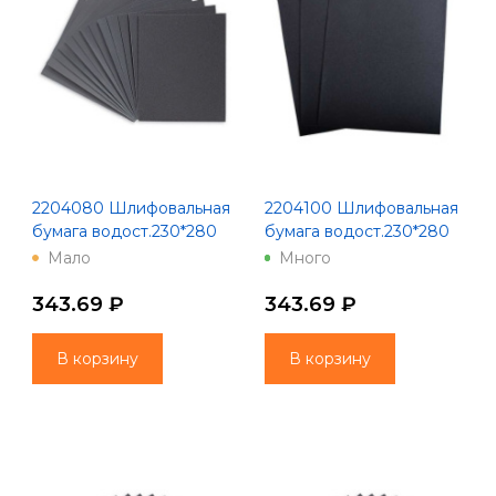
2204080 Шлифовальная
2204100 Шлифовальная
бумага водост.230*280
бумага водост.230*280
зерно 80 10 шт 100
зерно 100 10 шт 100
Мало
Много
Китай
Китай
343.69 ₽
343.69 ₽
В корзину
В корзину