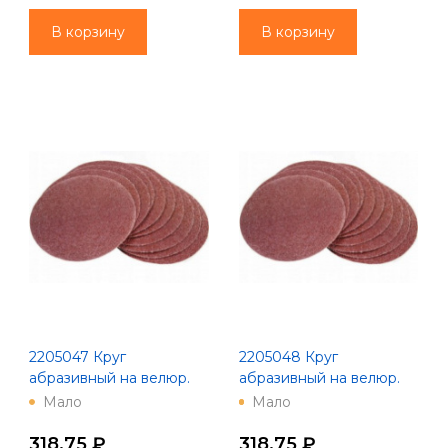
В корзину
В корзину
2205047 Круг
2205048 Круг
абразивный на велюр.
абразивный на велюр.
осн.,зер.180, 10шт.,d125,
осн.,зер.220, 10шт.,d125,
Мало
Мало
8 отв.
8 отв.
318.75 ₽
318.75 ₽