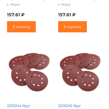
осн., зер. 60, 5шт., Ø125,
осн., зер. 80, 5шт., Ø125,
Мало
Мало
8 отв., Китай
8 отв., Китай
157.61 ₽
157.61 ₽
В корзину
В корзину
2205244 Круг
2205245 Круг