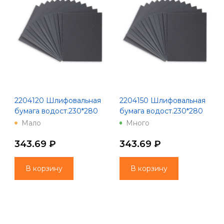
2204120 Шлифовальная
2204150 Шлифовальная
бумага водост.230*280
бумага водост.230*280
зерно 120 10 шт 100
зерно 150 10 шт 100
Мало
Много
Китай
Китай
343.69 ₽
343.69 ₽
В корзину
В корзину