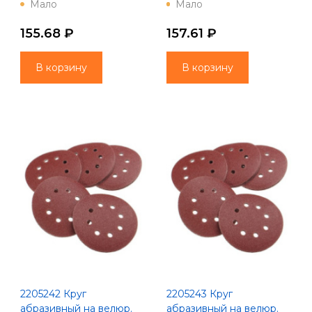
осн., зер. 180, 5шт., Ø125,
осн., зер. 40, 5шт., Ø125,
Мало
Мало
Китай
8 отв., Китай
155.68 ₽
157.61 ₽
В корзину
В корзину
2205242 Круг
2205243 Круг
абразивный на велюр.
абразивный на велюр.