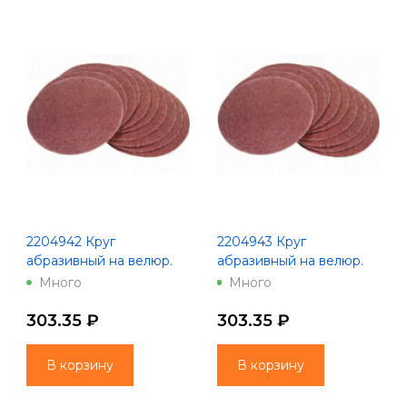
2204942 Круг
2204943 Круг
абразивный на велюр.
абразивный на велюр.
осн.,зер.60, 10шт.,d125
осн.,зер.80, 10шт.,d125
Много
Много
200 Китай
200 Китай
303.35 ₽
303.35 ₽
В корзину
В корзину