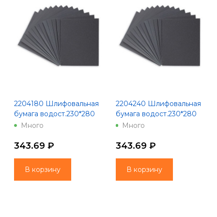
2204180 Шлифовальная
2204240 Шлифовальная
бумага водост.230*280
бумага водост.230*280
зерно 180 10 шт 100
зерно 240 10 шт 100
Много
Много
Китай
Китай
343.69 ₽
343.69 ₽
В корзину
В корзину