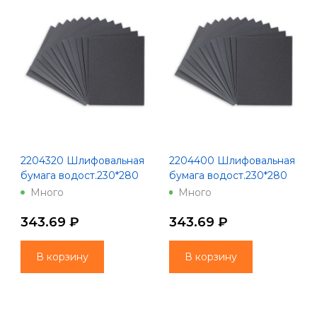
2204320 Шлифовальная
2204400 Шлифовальная
бумага водост.230*280
бумага водост.230*280
зерно 320 10 шт. 100
зерно 400 10 шт 100
Много
Много
Китай
Китай
343.69 ₽
343.69 ₽
В корзину
В корзину