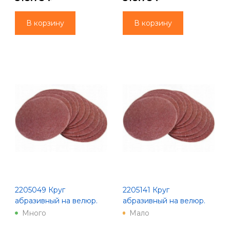
В корзину
В корзину
2205049 Круг
2205141 Круг
абразивный на велюр.
абразивный на велюр.
осн.,зер.320, 10шт.,d125,
осн., зер. 40, 5шт., Ø125,
Много
Мало
8 отв.
Китай