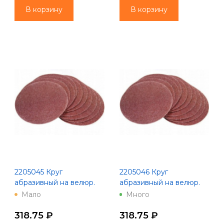
В корзину
В корзину
2205045 Круг
2205046 Круг
абразивный на велюр.
абразивный на велюр.
осн.,зер.120, 10шт.,d125,
осн.,зер.150, 10шт.,d125, 8
Мало
Много
8 отв.
отв.
318.75 ₽
318.75 ₽