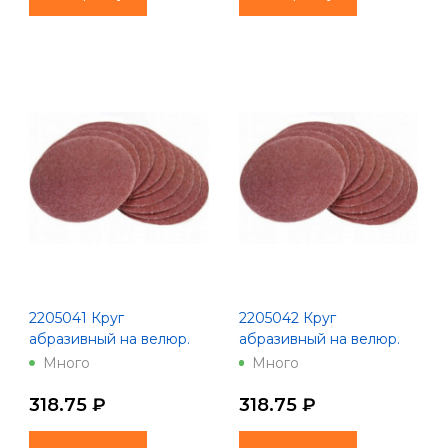
2205041 Круг
2205042 Круг
абразивный на велюр.
абразивный на велюр.
осн.,зер.40, 10шт.,d125, 8
осн.,зер.60, 10шт.,d125, 8
Много
Много
отв.
отв.
318.75 ₽
318.75 ₽