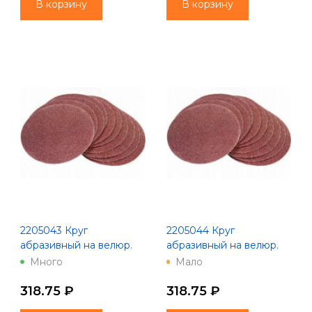
В корзину
В корзину
2205043 Круг
2205044 Круг
абразивный на велюр.
абразивный на велюр.
осн.,зер.80, 10шт.,d125, 8
осн.,зер.100, 10шт.,d125,
Много
Мало
отв.
8 отв.
318.75 ₽
318.75 ₽