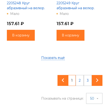
2205248 Круг
2205249 Круг
абразивный на велюр.
абразивный на велюр.
осн., зер. 220, 5шт., Ø125,
осн., зер. 320, 5шт., Ø125,
Мало
Мало
8 отв., Китай
8 отв., Китай
157.61 ₽
157.61 ₽
В корзину
В корзину
Показать ещё
1
2
3
Показывать на странице:
50