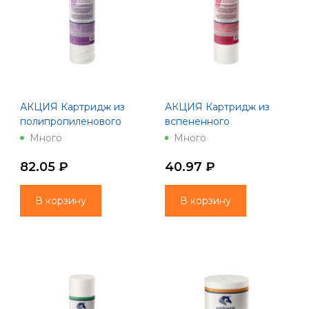
АКЦИЯ Картридж из
АКЦИЯ Картридж из
полипропиленового
вспененного
шнура 10" 50 мкм РР
полипропилена 10" 1
Много
Много
1050 Unicorn
мкм Unicorn PS 1001 S
82.05 ₽
40.97 ₽
В корзину
В корзину