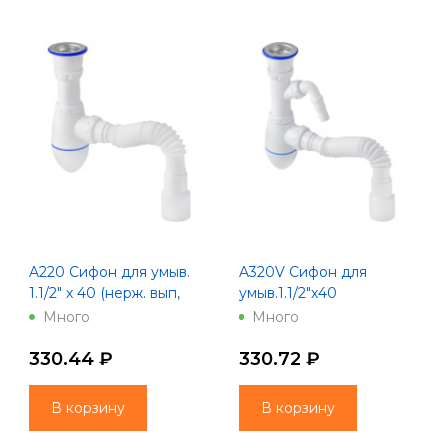
A220 Сифон для умыв.
A320V Сифон для
1.1/2" х 40 (нерж. вып,
умыв.1.1/2"х40
винт 80 мм) с унив. г. т.
(нерж.вып,отвод для
Много
Много
40х40/50 Unicorn
стир.маш, винт80)
унив.г.т.40х40/50Unicorn
330.44 ₽
330.72 ₽
В корзину
В корзину