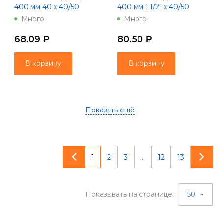
400 мм 40 х 40/50
400 мм 1.1/2" х 40/50
Unicorn
Unicorn
Много
Много
68.09 ₽
80.50 ₽
В корзину
В корзину
Показать ещё
1
2
3
...
12
13
Показывать на странице:
50