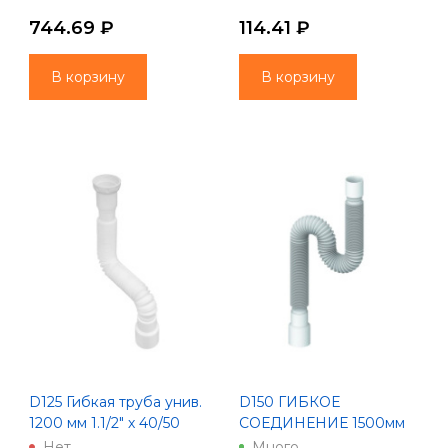
стир. маш.) Unicorn
744.69 ₽
114.41 ₽
В корзину
В корзину
D125 Гибкая труба унив.
D150 ГИБКОЕ
1200 мм 1.1/2" х 40/50
СОЕДИНЕНИЕ 1500мм
Unicorn
д.40хд.40/50
Нет
Много