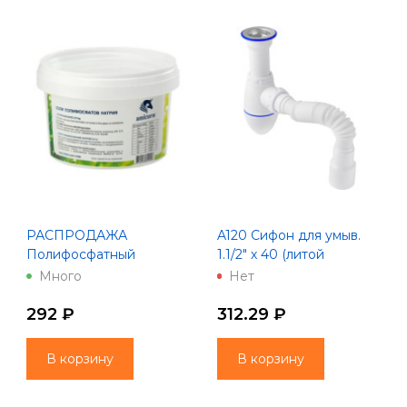
РАСПРОДАЖА
A120 Сифон для умыв.
Полифосфатный
1.1/2" х 40 (литой
наполнитель Unicorn CP
нерж.вып, винт 80 мм) с
Много
Нет
05
унив. г. т. 40х40/50
Unicorn
292 ₽
312.29 ₽
В корзину
В корзину