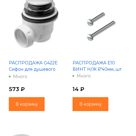
РАСПРОДАЖА G422E
РАСПРОДАЖА Е10
Сифон для душевого
ВИНТ Н/Ж 6*40мм, шт
поддона системы клик
Много
Много
клак (хром.вып, диам. 65)
573 ₽
14 ₽
В корзину
В корзину