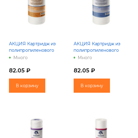
АКЦИЯ Картридж из
АКЦИЯ Картридж из
полипропиленового
полипропиленового
шнура 10" 20 мкм РР
шнура 10" 5 мкм РР 1005
Много
Много
1020 Unicorn
Unicorn
82.05 ₽
82.05 ₽
В корзину
В корзину