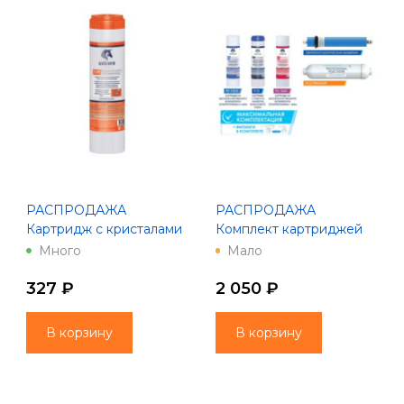
РАСПРОДАЖА
РАСПРОДАЖА
Картридж с кристалами
Комплект картриджей
полифосфата 10"
для системы обратного
Много
Мало
Unicorn FCPF 10"
осмоса KCB-FRO-5
327 ₽
2 050 ₽
В корзину
В корзину