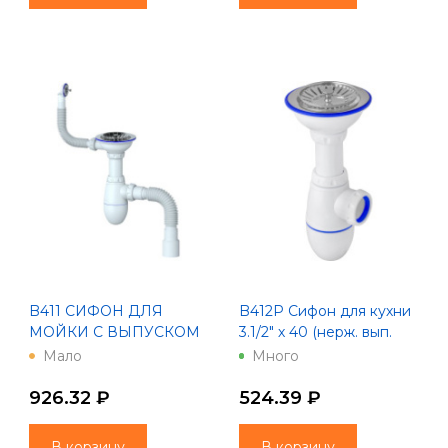
B411 CИФОН ДЛЯ
B412P Сифон для кухни
МОЙКИ С ВЫПУСКОМ
3.1/2" х 40 (нерж. вып.
1 1/2 И КРУГЛЫМ
диам. 112), Unicorn
Мало
Много
ПЕРЕЛИВОМ БЕЗ
ОТВОДА
926.32 ₽
524.39 ₽
В корзину
В корзину