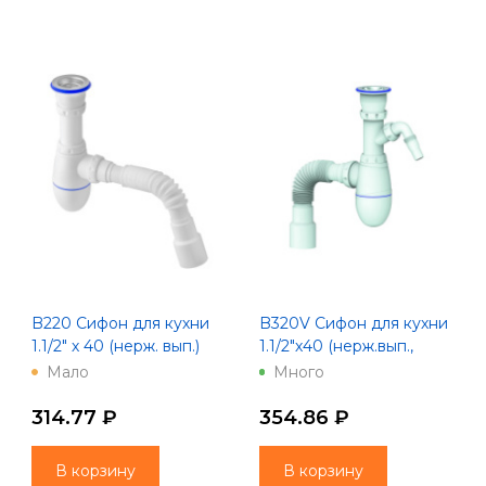
B220 Сифон для кухни
B320V Сифон для кухни
1.1/2" х 40 (нерж. вып.)
1.1/2"х40 (нерж.вып.,
унив. г. т. 40х40/50
отвод для стир.маш) с
Мало
Много
Unicorn
унив. г.т. 40х40/50
Unicorn
314.77 ₽
354.86 ₽
В корзину
В корзину