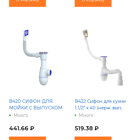
B420 CИФОН ДЛЯ
B422 Сифон для кухни
МОЙКИ С ВЫПУСКОМ
1.1/2" х 40 (нерж. вып,
1 1/2 И
прямоугольный
Много
Много
ПРЯМОУГОЛЬНЫМ
перелив) с унив. г. т.
ПЕРЕЛИВОМ, БЕЗ
Unicorn
441.66 ₽
519.38 ₽
ОТВОДА