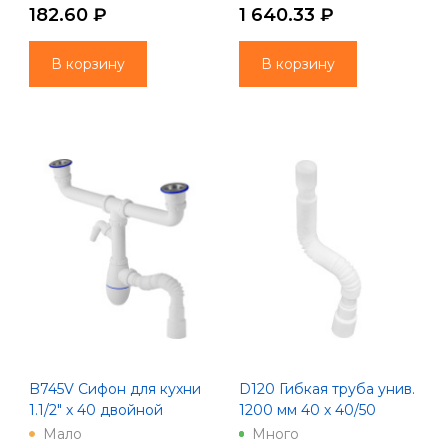
БЕЗ ОТВОДА В
ПРЯМОУГОЛЬНЫМ
182.60 ₽
1 640.33 ₽
КАНАЛИЗАЦИЮ
ПЕРЕЛИВОМ
В корзину
В корзину
B745V Сифон для кухни
D120 Гибкая труба унив.
1.1/2" х 40 двойной
1200 мм 40 х 40/50
(нерж. вып, отвод для
Unicorn
Мало
Много