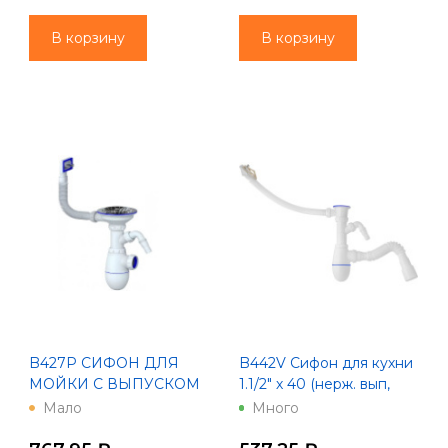
СОЕДИНЕНИЕМ
В корзину
В корзину
B427P CИФОН ДЛЯ
B442V Сифон для кухни
МОЙКИ С ВЫПУСКОМ
1.1/2" х 40 (нерж. вып,
3 1/2 на Ø40 С
отвод для стир. маш,
Мало
Много
ПРЯМОУГОЛЬНЫМ И
прям.пер)унив.г.т.40х40/50U
КРУГЛЫМ