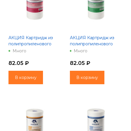
АКЦИЯ Картридж из
АКЦИЯ Картридж из
полипропиленового
полипропиленового
шнура 10" 1 мкм РР 1001
шнура 10" 10 мкм РР
Много
Много
Unicorn
1010 Unicorn
82.05 ₽
82.05 ₽
В корзину
В корзину