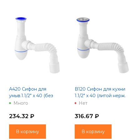
A420 Сифон для
B120 Сифон для кухни
умыв.1.1/2" х 40 (без
1.1/2" х 40 (литой нерж.
выпуска) с унив. г. т. 40 х
вып) с унив. г. т.
Много
Нет
40/50 Unicorn
40х40/50 Unicorn
234.32 ₽
316.67 ₽
В корзину
В корзину