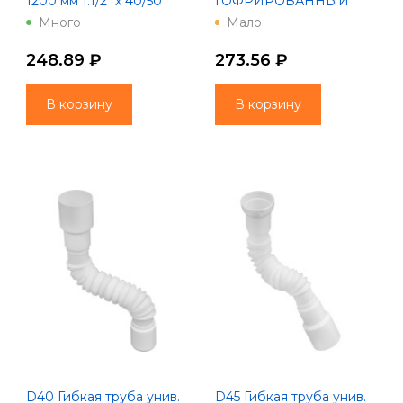
1200 мм 1.1/2" х 40/50
ГОФРИРОВАННЫЙ
(нерж вып, винт 80)
1500мм С
Много
Мало
Unicorn
ПРИКРУЧИВАЮЩИМСЯ
ВЫПУСКОМ 1 1/2 Ø40
248.89 ₽
273.56 ₽
В корзину
В корзину
D40 Гибкая труба унив.
D45 Гибкая труба унив.