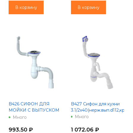
СОЕДИНЕНИЕМ
СОЕДИНЕНИЕМ Ø40х
В корзину
В корзину
Ø4
B426 CИФОН ДЛЯ
B427 Сифон для кухни
МОЙКИ С ВЫПУСКОМ
3.1/2х40(нерж.вып.d112,кругл
1 1/2 И КРУГЛЫМ
Много
Много
ПЕРЕЛИВОМ, С
ГИБКИМ
993.50 ₽
1 072.06 ₽