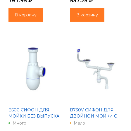
767.95 ₽
537.25 ₽
ПЕРЕЛИВОМ И
ГИБКИМ СОЕДИН
В корзину
В корзину
B500 СИФОН ДЛЯ
B730V СИФОН ДЛЯ
МОЙКИ БЕЗ ВЫПУСКА
ДВОЙНОЙ МОЙКИ С
1 1/2 (ДУ 40) ,
ВЫПУСКОМ 3 1/2 на
Много
Мало
ПЕРЕХОДНИК 40Х32,
Ø40 С