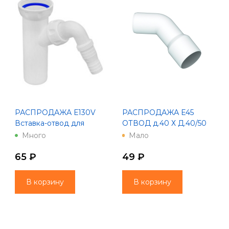
РАСПРОДАЖА Е130V
РАСПРОДАЖА Е45
Вставка-отвод для
ОТВОД д.40 Х Д.40/50
стиральной машины
45*
Много
Мало
1.1/2" х 40 Unicorn
65 ₽
49 ₽
В корзину
В корзину