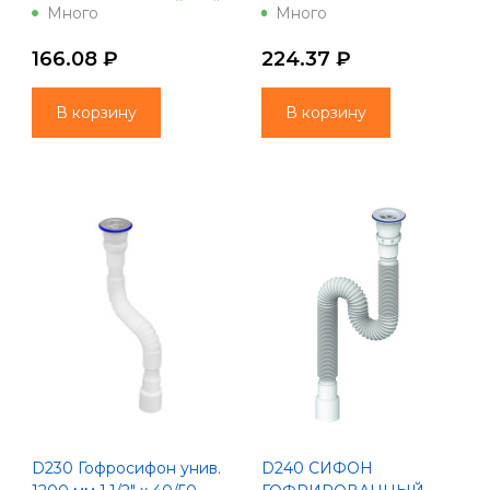
Ø40х Ø40/50 С ГАЙКОЙ
(нерж. вып, винт 80)
Много
Много
1 1/2
Unicorn
166.08 ₽
224.37 ₽
В корзину
В корзину
D230 Гофросифон унив.
D240 СИФОН