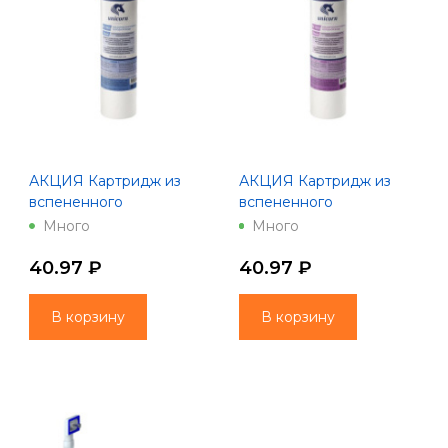
АКЦИЯ Картридж из
АКЦИЯ Картридж из
вспененного
вспененного
полипропилена 10" 5
полипропилена 10" 50
Много
Много
микрон РS 1005 S
мкм Unicorn PS 1050 S
40.97 ₽
40.97 ₽
В корзину
В корзину