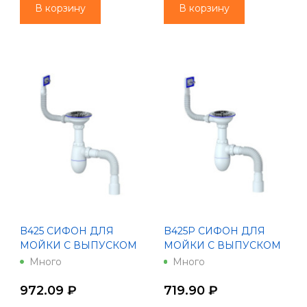
В корзину
В корзину
B425 CИФОН ДЛЯ
B425Р CИФОН ДЛЯ
МОЙКИ С ВЫПУСКОМ
МОЙКИ С ВЫПУСКОМ
1 1/2 И
1 1/2 Ø40 С
Много
Много
ПРЯМОУГОЛЬНЫМ
ПРЯМОУГОЛЬНЫМ
ПЕРЕЛИВОМ, С
ПЕРЕЛИВОМ И
972.09 ₽
719.90 ₽
ГИБКИМ
ГИБКИМ