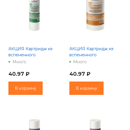
АКЦИЯ Картридж из
АКЦИЯ Картридж из
вспененного
вспененного
полипропилена 10" 10
полипропилена 10" 20
Много
Много
мкм Unicorn PS 1010 S
мкм Unicorn PS 1020 S
40.97 ₽
40.97 ₽
В корзину
В корзину