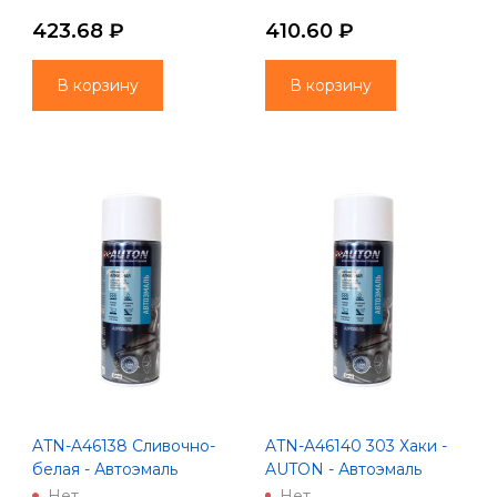
"Автон" 520 мл
мл
423.68 ₽
410.60 ₽
В корзину
В корзину
ATN-A46138 Сливочно-
ATN-A46140 303 Хаки -
белая - Автоэмаль
AUTON - Автоэмаль
алкидная - Аэрозоль 520
алкидная - Аэрозоль 520
Нет
Нет