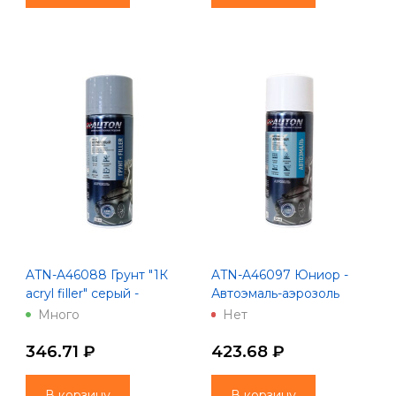
ATN-A46088 Грунт "1К
ATN-A46097 Юниор -
acryl filler" серый -
Автоэмаль-аэрозоль
Аэрозоль "Автон" -
"Автон" 520 мл
Много
Нет
аэрозоль 520 мл
346.71 ₽
423.68 ₽
В корзину
В корзину