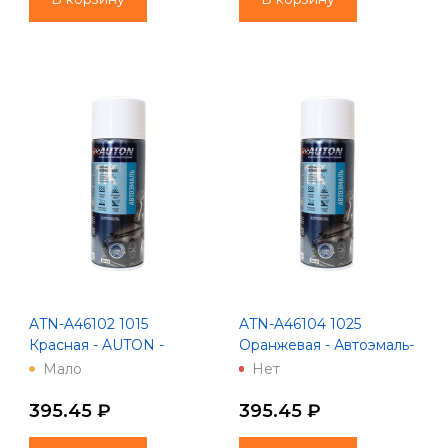
ATN-A46102 1015
ATN-A46104 1025
Красная - AUTON -
Оранжевая - Автоэмаль-
Автоэмаль алкидная -
аэрозоль "Автон" 520 мл
Мало
Нет
Аэрозоль 520 мл
395.45 ₽
395.45 ₽