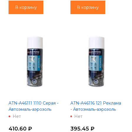
В корзину
В корзину
ATN-A46111 1110 Серая -
ATN-A46116 121 Реклама
Автоэмаль-аэрозоль
- Автоэмаль-аэрозоль
"Автон" 520 мл
"Автон" 520 мл
Нет
Нет
410.60 ₽
395.45 ₽