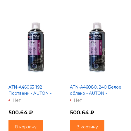
ATN-A46063 192
ATN-A46080, 240 Белое
Портвейн - AUTON -
облако - AUTON -
Автоэмаль металлик -
Автоэмаль металлик -
Нет
Нет
Аэрозоль 520 мл
Аэрозоль
500.64 ₽
500.64 ₽
В корзину
В корзину