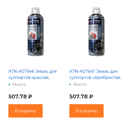
ATN-A07646 Эмаль для
ATN-A07647 Эмаль для
суппортов красная,
суппортов серебристая,
"AUTON", аэрозоль, 520
"AUTON", аэрозоль, 520
Много
Много
мл
мл
507.78 ₽
507.78 ₽
В корзину
В корзину