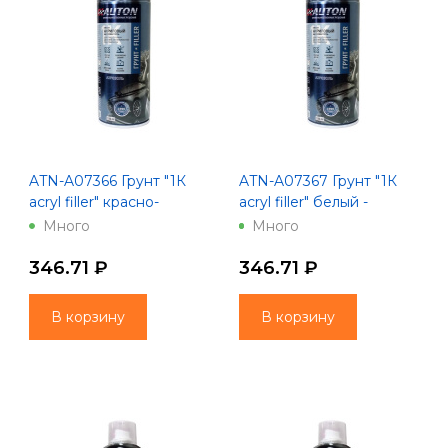
ATN-A07366 Грунт "1К
ATN-A07367 Грунт "1К
acryl filler" красно-
acryl filler" белый -
коричневый - Аэрозоль
Аэрозоль "Автон" -
Много
Много
"Автон"
аэрозоль 520 мл
346.71 ₽
346.71 ₽
В корзину
В корзину