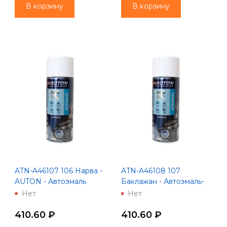
В корзину
В корзину
ATN-A46107 106 Нарва -
ATN-A46108 107
AUTON - Автоэмаль
Баклажан - Автоэмаль-
алкидная - Аэрозоль 520
аэрозоль "Автон" 520 мл
Нет
Нет
мл
410.60 ₽
410.60 ₽