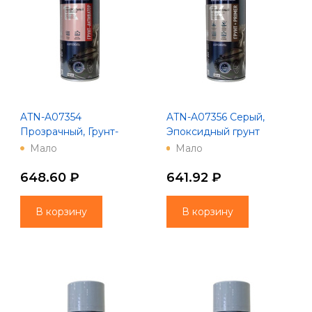
ATN-A07354
ATN-A07356 Серый,
Прозрачный, Грунт-
Эпоксидный грунт
активатор адгезионный
"AUTON", аэрозоль, 520
Мало
Мало
универсальный
мл
"AUTON", аэрозоль, 520
648.60 ₽
641.92 ₽
мл
В корзину
В корзину