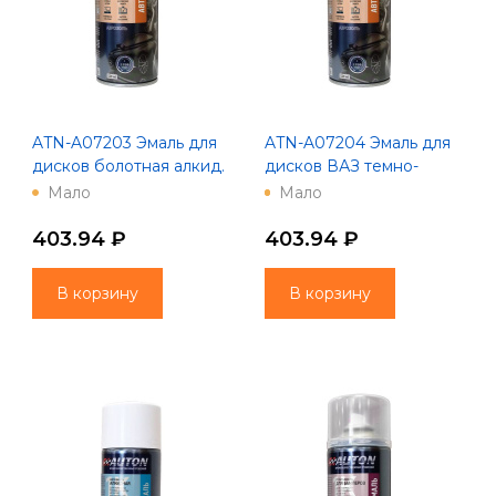
ATN-A07203 Эмаль для
ATN-A07204 Эмаль для
дисков болотная алкид.
дисков ВАЗ темно-
- Аэрозоль "Автон"
серая алкид. - Аэрозоль
Мало
Мало
"Автон"
403.94 ₽
403.94 ₽
В корзину
В корзину