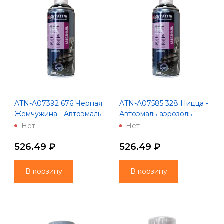
ATN-A07392 676 Черная
ATN-A07585 328 Ницца -
Жемчужина - Автоэмаль-
Автоэмаль-аэрозоль
аэрозоль "Автон" -
"Автон" - металлик
Нет
Нет
металлик
526.49 ₽
526.49 ₽
В корзину
В корзину