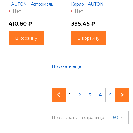
- AUTON - Автоэмаль
Карло - AUTON -
алкидная - Аэрозоль 520
Автоэмаль алкидная -
Нет
Нет
мл
Аэрозоль 520 мл
410.60 ₽
395.45 ₽
В корзину
В корзину
Показать ещё
1
2
3
4
5
Показывать на странице:
50