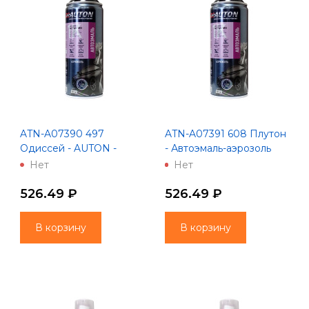
ATN-A07390 497
ATN-A07391 608 Плутон
Одиссей - AUTON -
- Автоэмаль-аэрозоль
Автоэмаль металлик -
"Автон" - металлик
Нет
Нет
Аэрозоль 520 мл
526.49 ₽
526.49 ₽
В корзину
В корзину