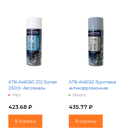
ATN-A46060 202 Белая
ATN-A46062 Грунтовка
(1500)- Автоэмаль-
антикоррозионная
аэрозоль "Автон" 520 мл
серая с цинком -
Нет
Много
аэрозоль "Автон" 520 мл
423.68 ₽
435.77 ₽
В корзину
В корзину