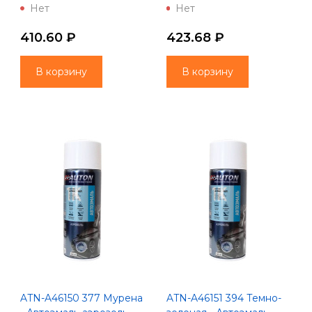
Автоэмаль алкидная -
"Автон" 520 мл
Нет
Нет
Аэрозоль 520 мл
410.60 ₽
423.68 ₽
В корзину
В корзину
ATN-A46150 377 Мурена
ATN-A46151 394 Темно-