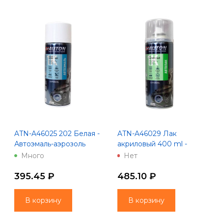
ATN-A46025 202 Белая -
ATN-A46029 Лак
Автоэмаль-аэрозоль
акриловый 400 ml -
"Автон" 520 мл
аэрозоль "Автон" 520 мл
Много
Нет
395.45 ₽
485.10 ₽
В корзину
В корзину