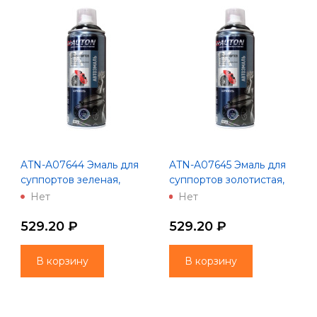
ATN-A07644 Эмаль для
ATN-A07645 Эмаль для
суппортов зеленая,
суппортов золотистая,
"AUTON", аэрозоль, 520
"AUTON", аэрозоль, 520
Нет
Нет
мл
мл
529.20 ₽
529.20 ₽
В корзину
В корзину