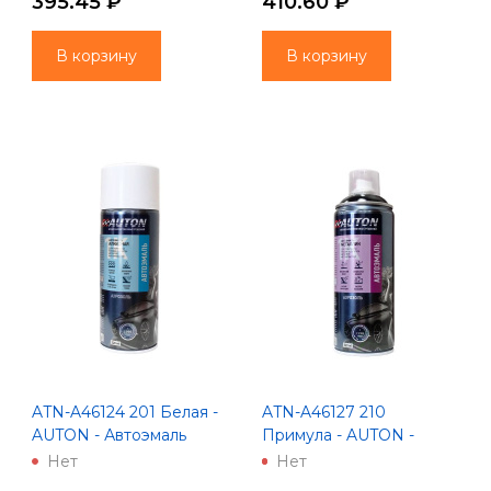
395.45 ₽
410.60 ₽
В корзину
В корзину
ATN-A46124 201 Белая -
ATN-A46127 210
AUTON - Автоэмаль
Примула - AUTON -
алкидная - Аэрозоль 520
Автоэмаль алкидная -
Нет
Нет
мл
Аэрозоль