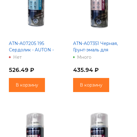
ATN-A07205 195
ATN-A07351 Черная,
Сердолик - AUTON -
Грунт-эмаль для
Автоэмаль металлик -
бамперов "AUTON",
Нет
Много
Аэрозоль 520 мл
аэрозоль, 520 мл
526.49 ₽
435.94 ₽
В корзину
В корзину