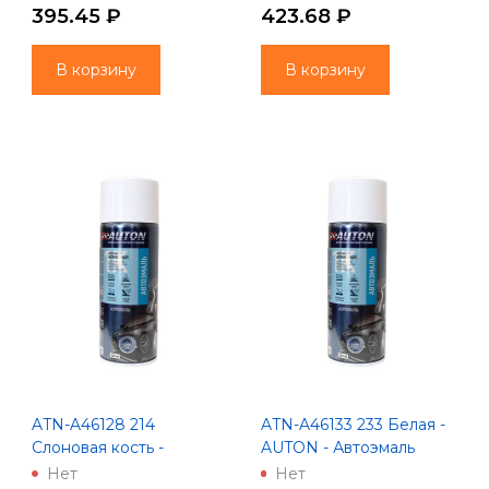
395.45 ₽
423.68 ₽
В корзину
В корзину
ATN-A46128 214
ATN-A46133 233 Белая -
Слоновая кость -
AUTON - Автоэмаль
Автоэмаль-аэрозоль
алкидная - Аэрозоль 520
Нет
Нет