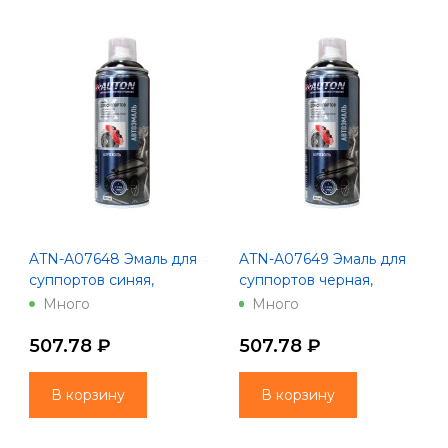
ATN-A07648 Эмаль для
ATN-A07649 Эмаль для
суппортов синяя,
суппортов черная,
"AUTON", аэрозоль, 520
"AUTON", аэрозоль, 520
Много
Много
мл
мл
507.78 ₽
507.78 ₽
В корзину
В корзину