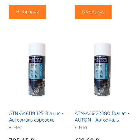
В корзину
В корзину
ATN-A46118 127 Вишня -
ATN-A46122 180 Гранат -
Автоэмаль-аэрозоль
AUTON - Автоэмаль
"Автон" 520 мл
алкидная - Аэрозоль 520
Нет
Нет
мл