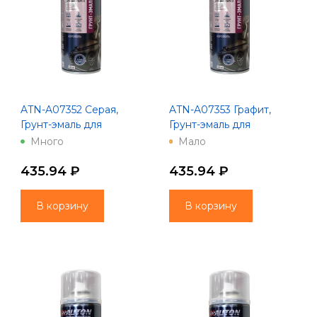
ATN-A07352 Серая,
ATN-A07353 Графит,
Грунт-эмаль для
Грунт-эмаль для
бамперов "AUTON",
бамперов "AUTON",
Много
Мало
аэрозоль, 520 мл
аэрозоль, 520 мл
435.94 ₽
435.94 ₽
В корзину
В корзину