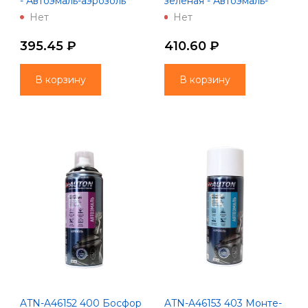
- Автоэмаль-аэрозоль
зеленая - Автоэмаль-
"Автон" 520 мл
аэрозоль "AUTON" 520
Нет
Нет
мл
395.45 ₽
410.60 ₽
В корзину
В корзину
ATN-A46152 400 Босфор
ATN-A46153 403 Монте-