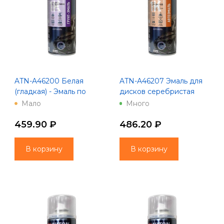
ATN-A46200 Белая
ATN-A46207 Эмаль для
(гладкая) - Эмаль по
дисков серебристая
ржавчине - Аэрозоль
акрил. - Аэрозоль
Мало
Много
"AUTON" 520 мл
"Автон"
459.90 ₽
486.20 ₽
В корзину
В корзину