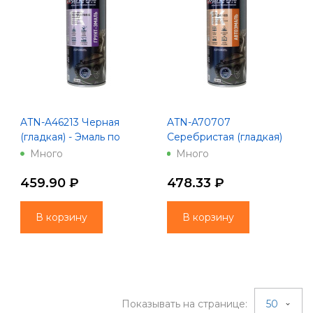
ATN-A46213 Черная
ATN-A70707
(гладкая) - Эмаль по
Серебристая (гладкая)
ржавчине - Аэрозоль
для дисков - Эмаль по
Много
Много
"AUTON"
ржавчине - Аэрозоль
"AUTON"
459.90 ₽
478.33 ₽
В корзину
В корзину
Показывать на странице:
50