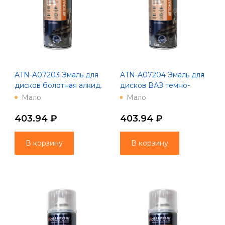
ATN-A07203 Эмаль для
ATN-A07204 Эмаль для
дисков болотная алкид.
дисков ВАЗ темно-
- Аэрозоль "Автон"
серая алкид. - Аэрозоль
Мало
Мало
"Автон"
403.94 ₽
403.94 ₽
В корзину
В корзину