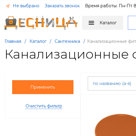
Не выбрано
Заказать звонок
Время работы: Пн-Пт 8
Каталог
Главная
/
Каталог
/
Сантехника
/
Канализационные фи
Канализационные 
по названию (а-я)
Применить
Очистить фильтр