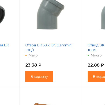
ая ВК
Отвод ВК 50 х 15°, (Lammin)
Отвод ВК 
100/1
100/1
Мало
Много
23.38 ₽
22.88 ₽
В корзину
В корз