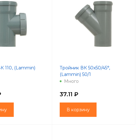
К 110, (Lammin)
Тройник ВК 50х50/45°,
(Lammin) 50/1
Много
₽
37.11 ₽
ину
В корзину