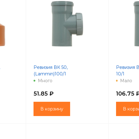
,
Ревизия ВК 50,
Ревизия В
(Lammin)100/1
10/1
Много
Мало
51.85 ₽
106.75 
В корзину
В корз