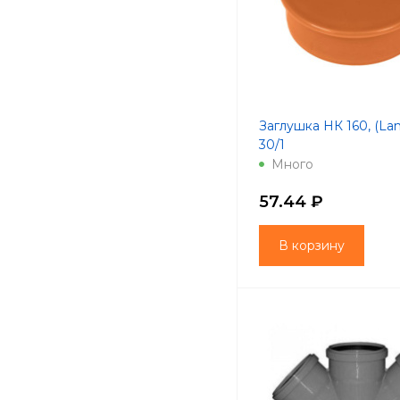
Заглушка НК 160, (La
30/1
Много
57.44 ₽
В корзину