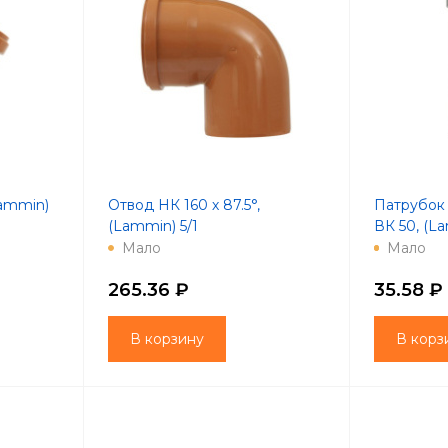
Lammin)
Отвод НК 160 х 87.5°,
Патрубок
(Lammin) 5/1
ВК 50, (La
Мало
Мало
265.36 ₽
35.58 ₽
В корзину
В корз