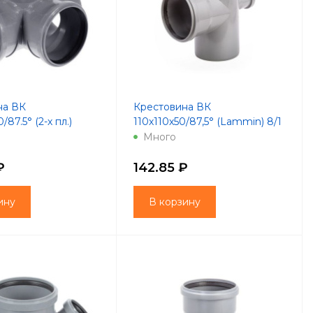
на ВК
Крестовина ВК
/87.5° (2-х пл.)
110х110х50/87,5° (Lammin) 8/1
8/1
Много
₽
142.85 ₽
ину
В корзину