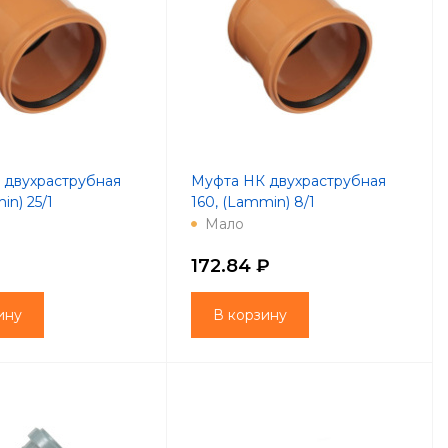
 двухраструбная
Муфта НК двухраструбная
in) 25/1
160, (Lammin) 8/1
Мало
172.84 ₽
ину
В корзину