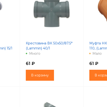
Крестовина ВК 50х50/87.5°
Муфта НК
in) 15/1
(Lammin) 40/1
110, (Lamm
Много
Мало
61 ₽
61 ₽
В корзину
В корз