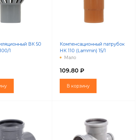
иляционный ВК 50
Компенсационный патрубок
100/1
НК 110 (Lammin) 15/1
Мало
109.80 ₽
ину
В корзину