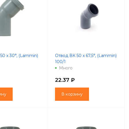
50 х 30°, (Lammin)
Отвод ВК 50 х 67,5°, (Lammin)
100/1
Много
22.37 ₽
ину
В корзину