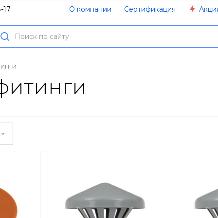
О компании
Сертификация
Акци
-17
тинги
фитинги