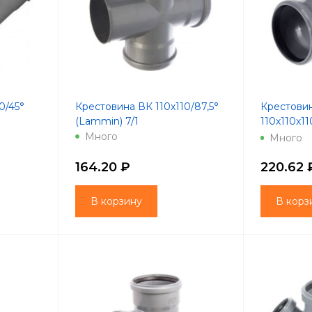
0/45°
Крестовина ВК 110х110/87,5°
Крестови
(Lammin) 7/1
110х110х110
(Lammin) 
Много
Много
164.20 ₽
220.62 
В корзину
В корз