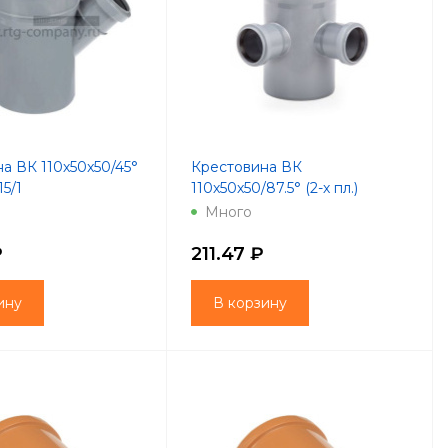
а ВК 110х50x50/45°
Крестовина ВК
5/1
110х50х50/87.5° (2-х пл.)
(Lammin) 10/1
Много
₽
211.47 ₽
ину
В корзину