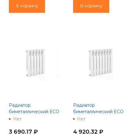
В корзину
В корзину
Радиатор
Радиатор
биметаллический ECO
биметаллический ECO
BM500-80- 6 (Lammin)
BM500-80- 8 (Lammin)
Нет
Нет
3 690.17 ₽
4 920.32 ₽