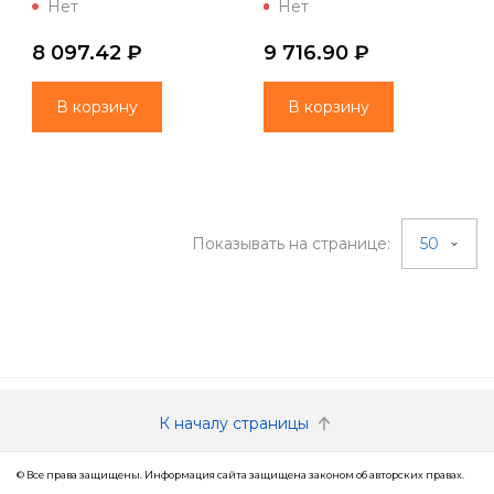
PREMIUM BM500-80-10
PREMIUM BM500-80-12
Нет
Нет
(Lammin)
(Lammin)
8 097.42 ₽
9 716.90 ₽
В корзину
В корзину
Показывать на странице:
50
К началу страницы
© Все права защищены. Информация сайта защищена законом об авторских правах.