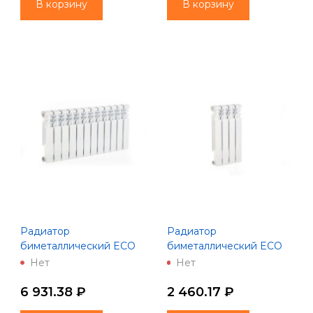
В корзину
В корзину
Радиатор
Радиатор
биметаллический ECO
биметаллический ECO
BM350-80-12 (Lammin)
BM500-80- 4 (Lammin)
Нет
Нет
6 931.38 ₽
2 460.17 ₽