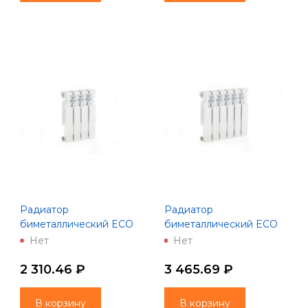
Радиатор
Радиатор
биметаллический ECO
биметаллический ECO
BM350-80- 4 (Lammin)
BM350-80- 6 (Lammin)
Нет
Нет
2 310.46 ₽
3 465.69 ₽
В корзину
В корзину