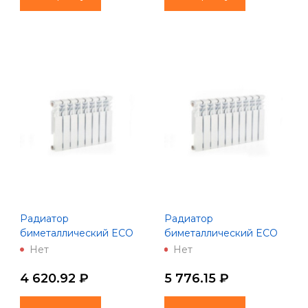
Радиатор
Радиатор
биметаллический ECO
биметаллический ECO
BM350-80- 8 (Lammin)
BM350-80-10 (Lammin)
Нет
Нет
4 620.92 ₽
5 776.15 ₽