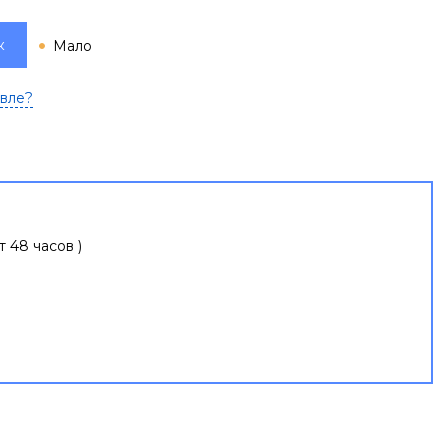
к
Мало
вле?
т 48 часов )