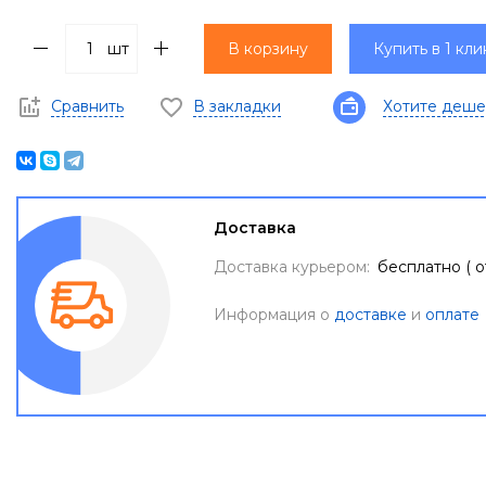
шт
В корзину
Купить в 1 кли
Сравнить
В закладки
Хотите деше
Доставка
Доставка курьером:
бесплатно ( о
Информация о
доставке
и
оплате